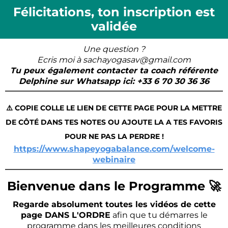
Félicitations, ton inscription est
validée
Une question ?
Ecris moi à sachayogasav@gmail.com
Tu peux également contacter ta coach référente
Delphine sur Whatsapp ici: +33 6 70 30 36 36
⚠️ COPIE COLLE LE LIEN DE CETTE PAGE POUR LA METTRE
DE CÔTÉ DANS TES NOTES OU AJOUTE LA A TES FAVORIS
POUR NE PAS LA PERDRE !
https://www.shapeyogabalance.com/welcome-
webinaire
Bienvenue dans le Programme 🚀
Regarde absolument toutes les vidéos de cette
page DANS L'ORDRE
afin que tu démarres le
programme dans les meilleures conditions