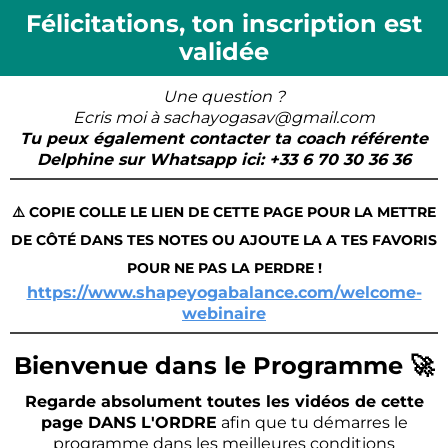
Félicitations, ton inscription est
validée
Une question ?
Ecris moi à sachayogasav@gmail.com
Tu peux également contacter ta coach référente
Delphine sur Whatsapp ici: +33 6 70 30 36 36
⚠️ COPIE COLLE LE LIEN DE CETTE PAGE POUR LA METTRE
DE CÔTÉ DANS TES NOTES OU AJOUTE LA A TES FAVORIS
POUR NE PAS LA PERDRE !
https://www.shapeyogabalance.com/welcome-
webinaire
Bienvenue dans le Programme 🚀
Regarde absolument toutes les vidéos de cette
page DANS L'ORDRE
afin que tu démarres le
programme dans les meilleures conditions