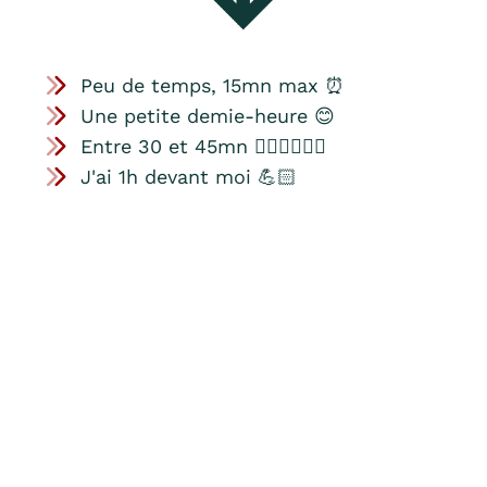
Peu de temps, 15mn max ⏰
Une petite demie-heure 😊
Entre 30 et 45mn 🧘🏻‍♀️🧘🏼‍♂️
J'ai 1h devant moi 💪🏻