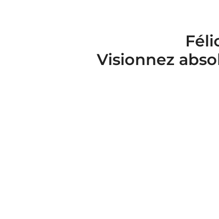
Féli
Visionnez abso