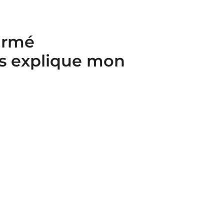
firmé
us explique mon